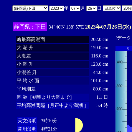
年
月
日
静岡県：下田
2023年07月26日(水)
34ﾟ40'N 138ﾟ57'E
[
データ
略最高高潮面
202.0 cm
大 潮 升
159.0 cm
0
大潮差
116.0 cm
小 潮 升
123.0 cm
小潮差 升
44.0 cm
平 均 水 面
101.0 cm
平均潮差
80.0 cm
潮 齢［朔望より大潮まで］
1.1 日
平均高潮間隔［月正中より満潮 ］
5.4 時
天文薄明
3時10分
常用薄明
4時21分