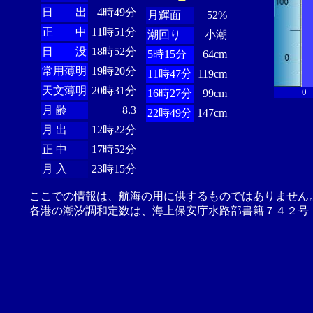
日 出
4時49分
月輝面
52%
正 中
11時51分
潮回り
小潮
日 没
18時52分
5時15分
64cm
常用薄明
19時20分
11時47分
119cm
天文薄明
20時31分
0
16時27分
99cm
月 齢
8.3
22時49分
147cm
月 出
12時22分
正 中
17時52分
月 入
23時15分
ここでの情報は、航海の用に供するものではありません
各港の潮汐調和定数は、海上保安庁水路部書籍７４２号