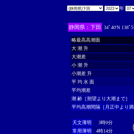
年
静岡県：下田
34ﾟ40'N 138ﾟ5
略最高高潮面
大 潮 升
大潮差
小 潮 升
小潮差 升
平 均 水 面
平均潮差
潮 齢［朔望より大潮まで］
平均高潮間隔［月正中より満
天文薄明
3時0分
常用薄明
4時14分