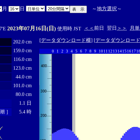
月
日
～
地方選択
～
2023年07月16日(日)
＜＜
前日
翌日
＞＞
月単
7'E
使用時 JST
[
データダウンロード横
] [
データダウンロー
202.0 cm
159.0 cm
0
1
2
3
4
5
6
7
8
9
10
11
12
13
14
15
16
17
1
116.0 cm
123.0 cm
44.0 cm
101.0 cm
80.0 cm
1.1 日
潮 ］
5.4 時