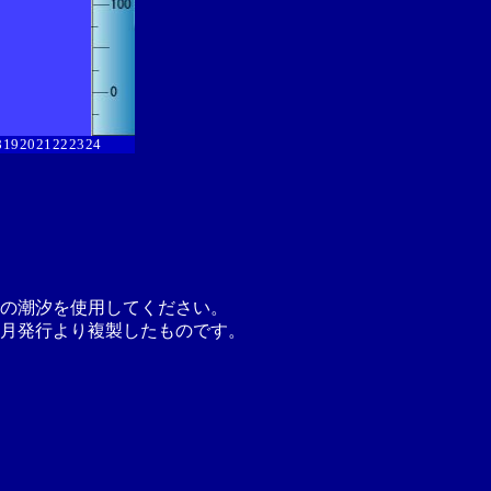
8
19
20
21
22
23
24
の潮汐を使用してください。
月発行より複製したものです。