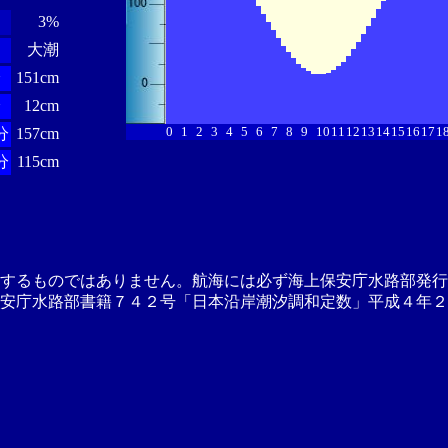
3%
大潮
分
151cm
分
12cm
0
1
2
3
4
5
6
7
8
9
10
11
12
13
14
15
16
17
1
分
157cm
分
115cm
供するものではありません。航海には必ず海上保安庁水路部発行
安庁水路部書籍７４２号「日本沿岸潮汐調和定数」平成４年２