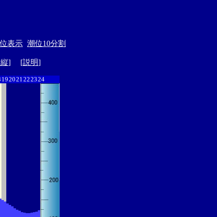
位表示
潮位10分割
ド縦
] [
説明
]
8
19
20
21
22
23
24