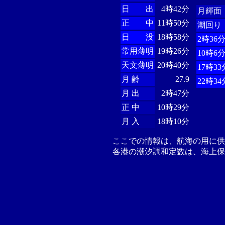
日 出
4時42分
月輝面
正 中
11時50分
潮回り
日 没
18時58分
2時36
常用薄明
19時26分
10時6
天文薄明
20時40分
17時33
月 齢
27.9
22時34
月 出
2時47分
正 中
10時29分
月 入
18時10分
ここでの情報は、航海の用に
各港の潮汐調和定数は、海上保