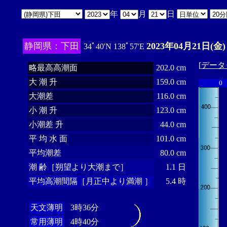
年
月
日
静岡県：下田
2023年04月21日(金)
34ﾟ40'N 138ﾟ57'E
[
データ
略最高高潮面
202.0 cm
大 潮 升
159.0 cm
0
大潮差
116.0 cm
小 潮 升
123.0 cm
小潮差 升
44.0 cm
平 均 水 面
101.0 cm
平均潮差
80.0 cm
潮 齢［朔望より大潮まで］
1.1 日
平均高潮間隔［月正中より満潮 ］
5.4 時
天文薄明
3時36分
常用薄明
4時40分