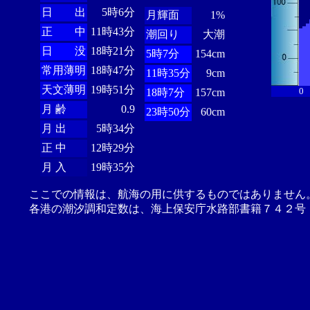
日 出
5時6分
月輝面
1%
正 中
11時43分
潮回り
大潮
日 没
18時21分
5時7分
154cm
常用薄明
18時47分
11時35分
9cm
天文薄明
19時51分
0
18時7分
157cm
月 齢
0.9
23時50分
60cm
月 出
5時34分
正 中
12時29分
月 入
19時35分
ここでの情報は、航海の用に供するものではありません
各港の潮汐調和定数は、海上保安庁水路部書籍７４２号