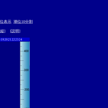
位表示
潮位10分割
ド縦
] [
説明
]
8
19
20
21
22
23
24