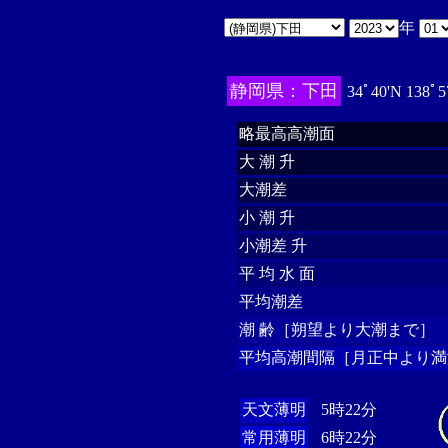
年
静岡県：下田
34ﾟ40'N 138ﾟ5
略最高高潮面
大 潮 升
大潮差
小 潮 升
小潮差 升
平 均 水 面
平均潮差
潮 齢［朔望より大潮まで］
平均高潮間隔［月正中より満
天文薄明
5時22分
常用薄明
6時22分