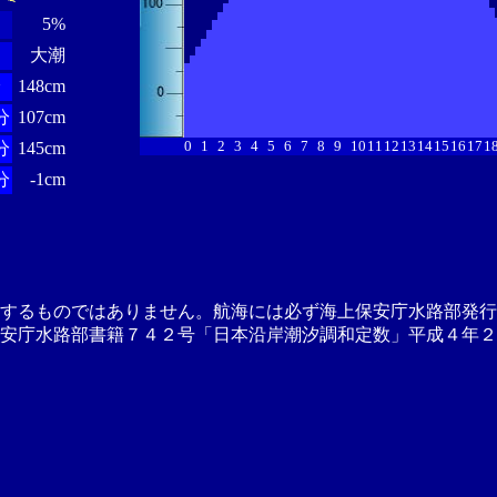
5%
大潮
分
148cm
分
107cm
0
1
2
3
4
5
6
7
8
9
10
11
12
13
14
15
16
17
1
分
145cm
分
-1cm
供するものではありません。航海には必ず海上保安庁水路部発行
安庁水路部書籍７４２号「日本沿岸潮汐調和定数」平成４年２