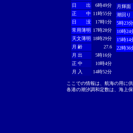
日 出
6時49分
月輝面
正 中
11時55分
潮回り
日 没
17時1分
5時23
常用薄明
17時28分
10時24
天文薄明
18時29分
15時14
月 齢
27.6
22時36
月 出
5時16分
正 中
10時4分
月 入
14時52分
ここでの情報は、航海の用に
各港の潮汐調和定数は、海上保