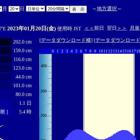
月
日
～
地方選択
～
2023年01月20日(金)
＜＜
前日
翌日
＞＞
月単
7'E
使用時 JST
[
データダウンロード横
] [
データダウンロー
202.0 cm
159.0 cm
0
1
2
3
4
5
6
7
8
9
10
11
12
13
14
15
16
17
1
116.0 cm
123.0 cm
44.0 cm
101.0 cm
80.0 cm
1.1 日
潮 ］
5.4 時