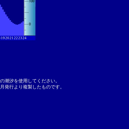
8
19
20
21
22
23
24
の潮汐を使用してください。
月発行より複製したものです。