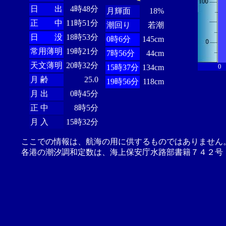
日 出
4時48分
月輝面
18%
正 中
11時51分
潮回り
若潮
日 没
18時53分
0時6分
145cm
常用薄明
19時21分
7時56分
44cm
天文薄明
20時32分
0
15時37分
134cm
月 齢
25.0
19時56分
118cm
月 出
0時45分
正 中
8時5分
月 入
15時32分
ここでの情報は、航海の用に供するものではありません
各港の潮汐調和定数は、海上保安庁水路部書籍７４２号