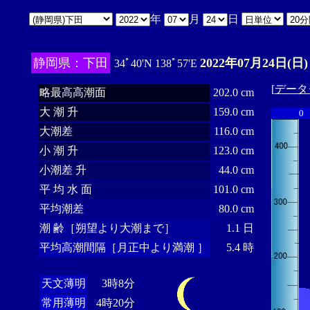
年
月
日
静岡県：下田
2022年07月24日(日)
34ﾟ40'N 138ﾟ57'E
[
データ
略最高高潮面
202.0 cm
大 潮 升
159.0 cm
0
大潮差
116.0 cm
小 潮 升
123.0 cm
小潮差 升
44.0 cm
平 均 水 面
101.0 cm
平均潮差
80.0 cm
潮 齢［朔望より大潮まで］
1.1 日
平均高潮間隔［月正中より満潮 ］
5.4 時
天文薄明
3時8分
常用薄明
4時20分