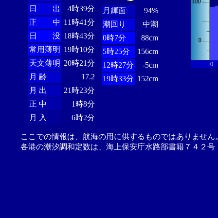
日 出
4時39分
月輝面
94%
正 中
11時41分
潮回り
中潮
日 没
18時43分
0時7分
88cm
常用薄明
19時10分
5時25分
156cm
天文薄明
20時21分
0
12時27分
-5cm
月 齢
17.2
19時33分
152cm
月 出
21時23分
正 中
1時8分
月 入
6時2分
ここでの情報は、航海の用に供するものではありません
各港の潮汐調和定数は、海上保安庁水路部書籍７４２号