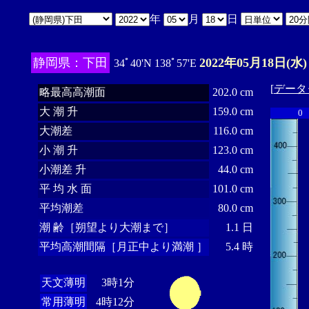
年
月
日
静岡県：下田
2022年05月18日(水)
34ﾟ40'N 138ﾟ57'E
[
データ
略最高高潮面
202.0 cm
大 潮 升
159.0 cm
0
大潮差
116.0 cm
小 潮 升
123.0 cm
小潮差 升
44.0 cm
平 均 水 面
101.0 cm
平均潮差
80.0 cm
潮 齢［朔望より大潮まで］
1.1 日
平均高潮間隔［月正中より満潮 ］
5.4 時
天文薄明
3時1分
常用薄明
4時12分