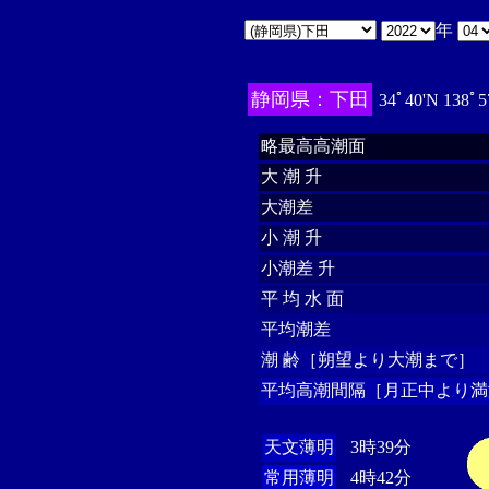
年
静岡県：下田
34ﾟ40'N 138ﾟ5
略最高高潮面
大 潮 升
大潮差
小 潮 升
小潮差 升
平 均 水 面
平均潮差
潮 齢［朔望より大潮まで］
平均高潮間隔［月正中より満
天文薄明
3時39分
常用薄明
4時42分