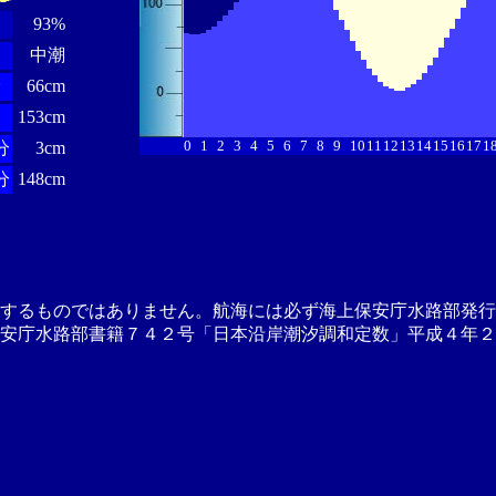
93%
中潮
分
66cm
153cm
0
1
2
3
4
5
6
7
8
9
10
11
12
13
14
15
16
17
1
分
3cm
分
148cm
供するものではありません。航海には必ず海上保安庁水路部発行
安庁水路部書籍７４２号「日本沿岸潮汐調和定数」平成４年２