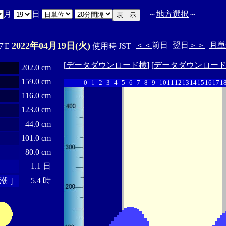
月
日
～
地方選択
～
2022年04月19日(火)
＜＜
前日
翌日
＞＞
月単
7'E
使用時 JST
[
データダウンロード横
] [
データダウンロー
202.0 cm
159.0 cm
0
1
2
3
4
5
6
7
8
9
10
11
12
13
14
15
16
17
1
116.0 cm
123.0 cm
44.0 cm
101.0 cm
80.0 cm
1.1 日
潮 ］
5.4 時