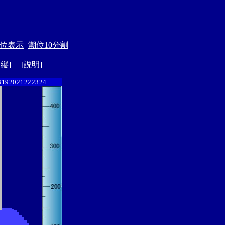
位表示
潮位10分割
ド縦
] [
説明
]
8
19
20
21
22
23
24