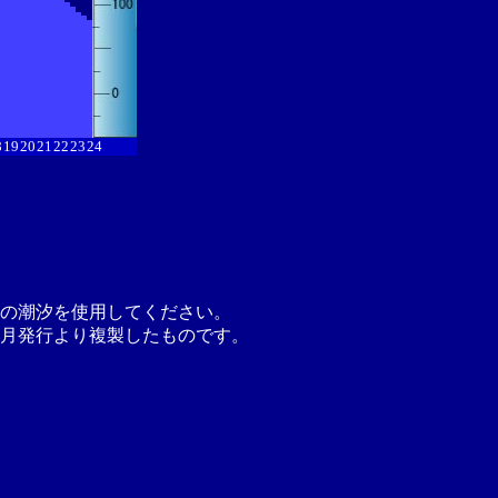
8
19
20
21
22
23
24
の潮汐を使用してください。
月発行より複製したものです。