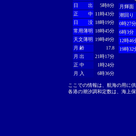
日 出
5時8分
月輝面
正 中
11時43分
潮回り
日 没
18時19分
0時27
常用薄明
18時45分
6時3分
天文薄明
19時49分
12時46
月 齢
17.8
19時32
月 出
21時17分
正 中
1時24分
月 入
6時36分
ここでの情報は、航海の用に
各港の潮汐調和定数は、海上保