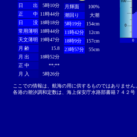
日 出
5時10分
月輝面
100%
正 中
11時44分
潮回り
大潮
日 没
18時18分
5時19分
154cm
常用薄明
18時44分
11時42分
12cm
天文薄明
19時47分
0
18時9分
157cm
月 齢
15.8
23時57分
55cm
月 出
18時52分
正 中
**:**
月 入
5時26分
ここでの情報は、航海の用に供するものではありません
各港の潮汐調和定数は、海上保安庁水路部書籍７４２号