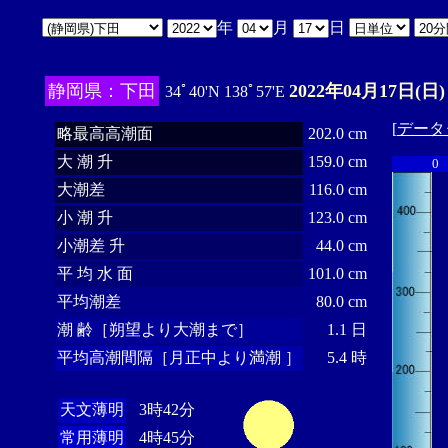
年
月
日
静岡県：下田
2022年04月17日(日)
34ﾟ40'N 138ﾟ57'E
[
データ
略最高高潮面
202.0 cm
大 潮 升
159.0 cm
0
大潮差
116.0 cm
小 潮 升
123.0 cm
小潮差 升
44.0 cm
平 均 水 面
101.0 cm
平均潮差
80.0 cm
潮 齢［朔望より大潮まで］
1.1 日
平均高潮間隔［月正中より満潮 ］
5.4 時
天文薄明
3時42分
常用薄明
4時45分