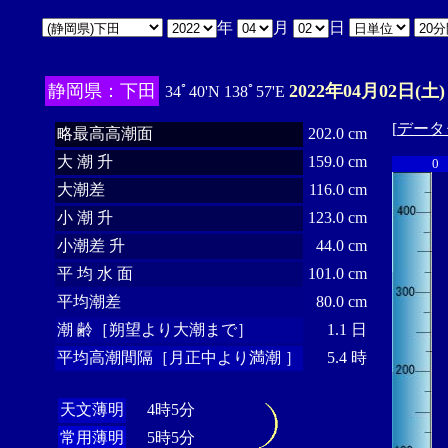
年
月
日
静岡県：下田
2022年04月02日(土)
34ﾟ40'N 138ﾟ57'E
[
データ
略最高高潮面
202.0 cm
大 潮 升
159.0 cm
0
大潮差
116.0 cm
小 潮 升
123.0 cm
小潮差 升
44.0 cm
平 均 水 面
101.0 cm
平均潮差
80.0 cm
潮 齢［朔望より大潮まで］
1.1 日
平均高潮間隔［月正中より満潮 ］
5.4 時
天文薄明
4時5分
常用薄明
5時5分