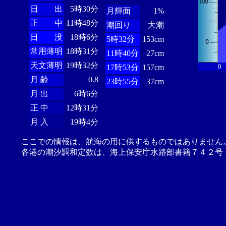
日 出
5時30分
月輝面
1%
正 中
11時48分
潮回り
大潮
日 没
18時6分
5時32分
153cm
常用薄明
18時31分
11時40分
27cm
天文薄明
19時32分
0
17時53分
157cm
月 齢
0.8
23時55分
37cm
月 出
6時6分
正 中
12時31分
月 入
19時4分
ここでの情報は、航海の用に供するものではありません
各港の潮汐調和定数は、海上保安庁水路部書籍７４２号