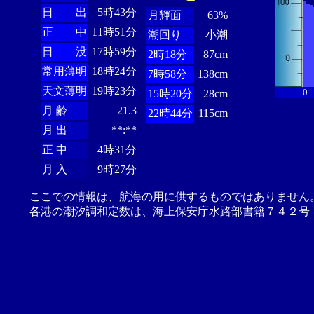
日 出
5時43分
月輝面
63%
正 中
11時51分
潮回り
小潮
日 没
17時59分
2時18分
87cm
常用薄明
18時24分
7時58分
138cm
天文薄明
19時23分
0
15時20分
28cm
月 齢
21.3
22時44分
115cm
月 出
**:**
正 中
4時31分
月 入
9時27分
ここでの情報は、航海の用に供するものではありません
各港の潮汐調和定数は、海上保安庁水路部書籍７４２号