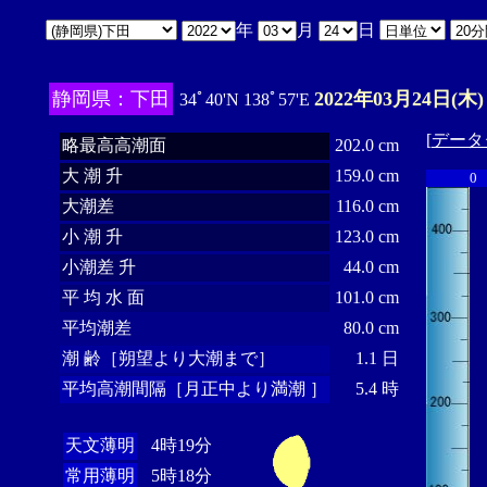
年
月
日
静岡県：下田
2022年03月24日(木)
34ﾟ40'N 138ﾟ57'E
[
データ
略最高高潮面
202.0 cm
大 潮 升
159.0 cm
0
大潮差
116.0 cm
小 潮 升
123.0 cm
小潮差 升
44.0 cm
平 均 水 面
101.0 cm
平均潮差
80.0 cm
潮 齢［朔望より大潮まで］
1.1 日
平均高潮間隔［月正中より満潮 ］
5.4 時
天文薄明
4時19分
常用薄明
5時18分