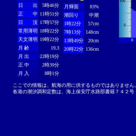
日 出
5時46分
月輝面
83%
正 中
11時51分
潮回り
中潮
日 没
17時57分
1時22分
57cm
常用薄明
18時22分
7時13分
148cm
天文薄明
19時22分
0
13時49分
20cm
月 齢
19.3
20時22分
136cm
月 出
22時19分
正 中
2時39分
月 入
8時1分
ここでの情報は、航海の用に供するものではありません
各港の潮汐調和定数は、海上保安庁水路部書籍７４２号