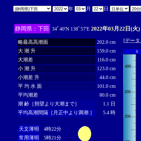
年
月
日
静岡県：下田
2022年03月22日(火)
34ﾟ40'N 138ﾟ57'E
[
データ
略最高高潮面
202.0 cm
大 潮 升
159.0 cm
0
大潮差
116.0 cm
小 潮 升
123.0 cm
小潮差 升
44.0 cm
平 均 水 面
101.0 cm
平均潮差
80.0 cm
潮 齢［朔望より大潮まで］
1.1 日
平均高潮間隔［月正中より満潮 ］
5.4 時
天文薄明
4時22分
常用薄明
5時21分