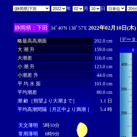
年
月
日
静岡県：下田
2022年02月10日(木)
34ﾟ40'N 138ﾟ57'E
[
データ
略最高高潮面
202.0 cm
大 潮 升
159.0 cm
0
大潮差
116.0 cm
小 潮 升
123.0 cm
小潮差 升
44.0 cm
平 均 水 面
101.0 cm
平均潮差
80.0 cm
潮 齢［朔望より大潮まで］
1.1 日
平均高潮間隔［月正中より満潮 ］
5.4 時
天文薄明
5時10分
常用薄明
6時9分