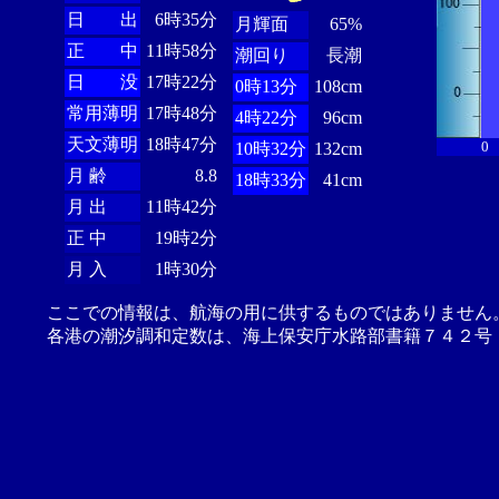
日 出
6時35分
月輝面
65%
正 中
11時58分
潮回り
長潮
日 没
17時22分
0時13分
108cm
常用薄明
17時48分
4時22分
96cm
天文薄明
18時47分
0
10時32分
132cm
月 齢
8.8
18時33分
41cm
月 出
11時42分
正 中
19時2分
月 入
1時30分
ここでの情報は、航海の用に供するものではありません
各港の潮汐調和定数は、海上保安庁水路部書籍７４２号