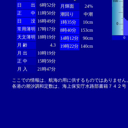
日 出
6時52分
月輝面
24%
正 中
11時50分
潮回り
中潮
日 没
16時49分
1時35分
10cm
常用薄明
17時17分
8時40分
153cm
天文薄明
18時19分
0
14時12分
90cm
月 齢
4.3
19時22分
140cm
月 出
10時19分
正 中
15時59分
月 入
21時47分
ここでの情報は、航海の用に供するものではありません
各港の潮汐調和定数は、海上保安庁水路部書籍７４２号