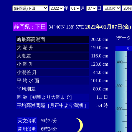
年
月
日
静岡県：下田
2022年01月07日(金)
34ﾟ40'N 138ﾟ57'E
[
データ
略最高高潮面
202.0 cm
大 潮 升
159.0 cm
0
大潮差
116.0 cm
小 潮 升
123.0 cm
小潮差 升
44.0 cm
平 均 水 面
101.0 cm
平均潮差
80.0 cm
潮 齢［朔望より大潮まで］
1.1 日
平均高潮間隔［月正中より満潮 ］
5.4 時
天文薄明
5時22分
常用薄明
6時24分