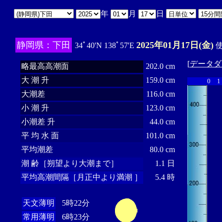
年
月
日
静岡県：下田
2025年01月17日(金)
34ﾟ40'N 138ﾟ57'E
使
[
データダ
略最高高潮面
202.0 cm
大 潮 升
159.0 cm
0
1
大潮差
116.0 cm
小 潮 升
123.0 cm
小潮差 升
44.0 cm
平 均 水 面
101.0 cm
平均潮差
80.0 cm
潮 齢［朔望より大潮まで］
1.1 日
平均高潮間隔［月正中より満潮 ］
5.4 時
天文薄明
5時22分
常用薄明
6時23分