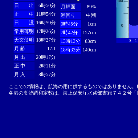
日 出
6時50分
月輝面
89%
正 中
11時54分
潮回り
中潮
日 没
16時59分
0時45分
1cm
常用薄明
17時26分
7時42分
157cm
天文薄明
18時27分
0
1
13時13分
83cm
月 齢
17.1
18時33分
149cm
月 出
20時17分
正 中
2時11分
月 入
8時57分
ここでの情報は、航海の用に供するものではありません。
各港の潮汐調和定数は、海上保安庁水路部書籍７４２号「