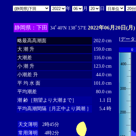
年
月
日
静岡県：下田
2022年06月20日(月)
34ﾟ40'N 138ﾟ57'E
[
データ
略最高高潮面
202.0 cm
大 潮 升
159.0 cm
0
大潮差
116.0 cm
小 潮 升
123.0 cm
小潮差 升
44.0 cm
平 均 水 面
101.0 cm
平均潮差
80.0 cm
潮 齢［朔望より大潮まで］
1.1 日
平均高潮間隔［月正中より満潮 ］
5.4 時
天文薄明
2時45分
常用薄明
4時2分