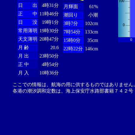
日 出
4時31分
月輝面
61%
正 中
11時46分
潮回り
小潮
日 没
19時1分
3時7分
102cm
常用薄明
19時30分
7時54分
133cm
天文薄明
20時47分
0
15時0分
35cm
月 齢
20.6
22時22分
146cm
月 出
23時50分
正 中
4時54分
月 入
10時36分
ここでの情報は、航海の用に供するものではありません
各港の潮汐調和定数は、海上保安庁水路部書籍７４２号