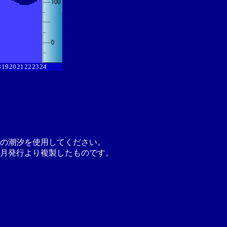
8
19
20
21
22
23
24
の潮汐を使用してください。
月発行より複製したものです。