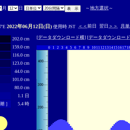
月
日
～
地方選択
～
2022年06月12日(日)
＜＜
前日
翌日
＞＞
月単
7'E
使用時 JST
[
データダウンロード横
] [
データダウンロー
202.0 cm
159.0 cm
0
1
2
3
4
5
6
7
8
9
10
11
12
13
14
15
16
17
1
116.0 cm
123.0 cm
44.0 cm
101.0 cm
80.0 cm
1.1 日
潮 ］
5.4 時