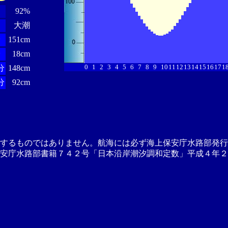
92%
大潮
分
151cm
分
18cm
0
1
2
3
4
5
6
7
8
9
10
11
12
13
14
15
16
17
1
分
148cm
分
92cm
供するものではありません。航海には必ず海上保安庁水路部発行
安庁水路部書籍７４２号「日本沿岸潮汐調和定数」平成４年２