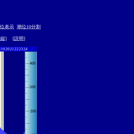
位表示
潮位10分割
ド縦
] [
説明
]
8
19
20
21
22
23
24