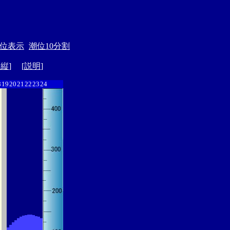
位表示
潮位10分割
ド縦
] [
説明
]
8
19
20
21
22
23
24