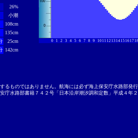
26%
小潮
分
108cm
分
135cm
0
1
2
3
4
5
6
7
8
9
10
11
12
13
14
15
16
17
1
分
25cm
分
142cm
供するものではありません。航海には必ず海上保安庁水路部発行
安庁水路部書籍７４２号「日本沿岸潮汐調和定数」平成４年２