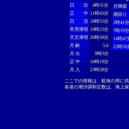
日 出
4時31分
月輝面
正 中
11時43分
潮回り
日 没
18時55分
2時41
常用薄明
19時23分
7時19
天文薄明
20時39分
14時47
月 齢
5.6
22時26
月 出
9時3分
正 中
16時19分
月 入
23時28分
ここでの情報は、航海の用に
各港の潮汐調和定数は、海上保