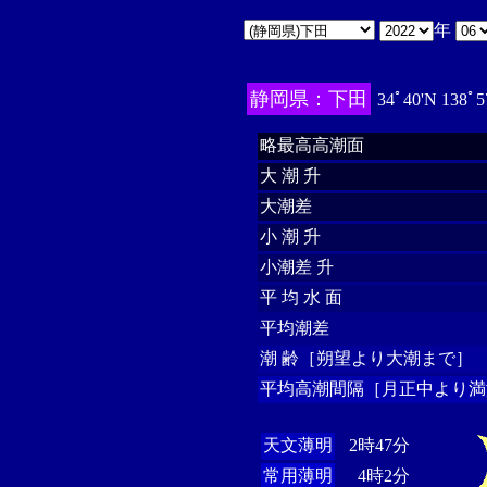
年
静岡県：下田
34ﾟ40'N 138ﾟ5
略最高高潮面
大 潮 升
大潮差
小 潮 升
小潮差 升
平 均 水 面
平均潮差
潮 齢［朔望より大潮まで］
平均高潮間隔［月正中より満
天文薄明
2時47分
常用薄明
4時2分