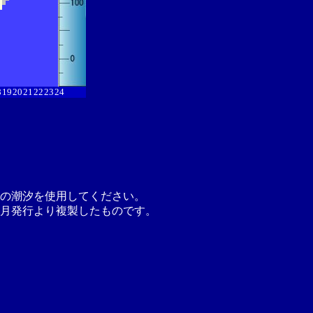
8
19
20
21
22
23
24
の潮汐を使用してください。
月発行より複製したものです。