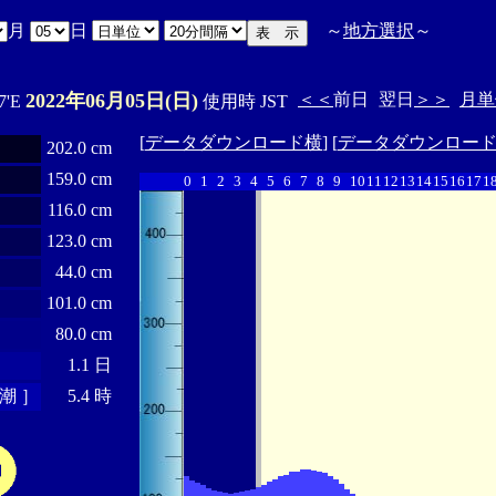
月
日
～
地方選択
～
2022年06月05日(日)
＜＜
前日
翌日
＞＞
月単
7'E
使用時 JST
[
データダウンロード横
] [
データダウンロー
202.0 cm
159.0 cm
0
1
2
3
4
5
6
7
8
9
10
11
12
13
14
15
16
17
1
116.0 cm
123.0 cm
44.0 cm
101.0 cm
80.0 cm
1.1 日
潮 ］
5.4 時