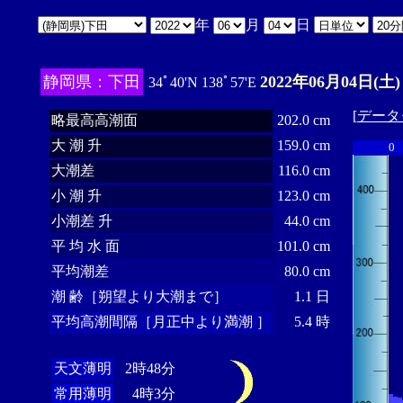
年
月
日
静岡県：下田
2022年06月04日(土)
34ﾟ40'N 138ﾟ57'E
[
データ
略最高高潮面
202.0 cm
大 潮 升
159.0 cm
0
大潮差
116.0 cm
小 潮 升
123.0 cm
小潮差 升
44.0 cm
平 均 水 面
101.0 cm
平均潮差
80.0 cm
潮 齢［朔望より大潮まで］
1.1 日
平均高潮間隔［月正中より満潮 ］
5.4 時
天文薄明
2時48分
常用薄明
4時3分