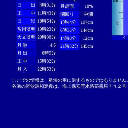
日 出
4時31分
月輝面
18%
正 中
11時43分
潮回り
中潮
日 没
18時54分
1時44分
107cm
常用薄明
19時23分
6時36分
144cm
天文薄明
20時38分
0
14時0分
12cm
月 齢
4.6
21時32分
145cm
月 出
8時5分
正 中
15時32分
月 入
22時53分
ここでの情報は、航海の用に供するものではありません
各港の潮汐調和定数は、海上保安庁水路部書籍７４２号