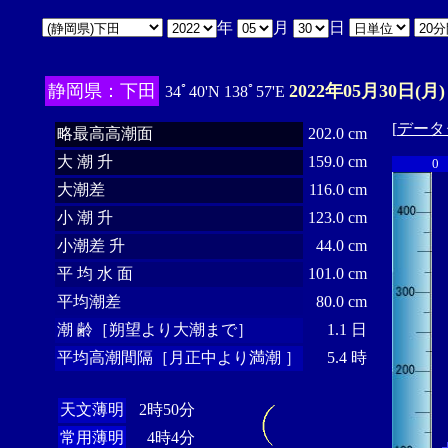
年
月
日
静岡県：下田
2022年05月30日(月)
34ﾟ40'N 138ﾟ57'E
[
データ
略最高高潮面
202.0 cm
大 潮 升
159.0 cm
0
大潮差
116.0 cm
小 潮 升
123.0 cm
小潮差 升
44.0 cm
平 均 水 面
101.0 cm
平均潮差
80.0 cm
潮 齢［朔望より大潮まで］
1.1 日
平均高潮間隔［月正中より満潮 ］
5.4 時
天文薄明
2時50分
常用薄明
4時4分