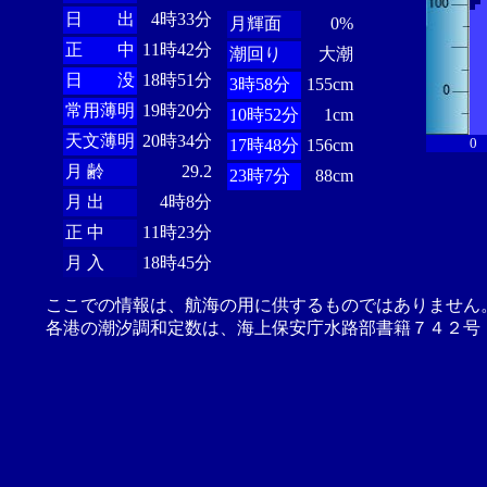
日 出
4時33分
月輝面
0%
正 中
11時42分
潮回り
大潮
日 没
18時51分
3時58分
155cm
常用薄明
19時20分
10時52分
1cm
天文薄明
20時34分
0
17時48分
156cm
月 齢
29.2
23時7分
88cm
月 出
4時8分
正 中
11時23分
月 入
18時45分
ここでの情報は、航海の用に供するものではありません
各港の潮汐調和定数は、海上保安庁水路部書籍７４２号