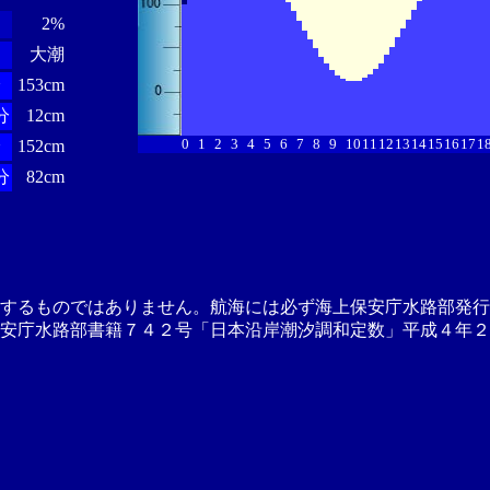
2%
大潮
分
153cm
分
12cm
0
1
2
3
4
5
6
7
8
9
10
11
12
13
14
15
16
17
1
分
152cm
分
82cm
供するものではありません。航海には必ず海上保安庁水路部発行
安庁水路部書籍７４２号「日本沿岸潮汐調和定数」平成４年２