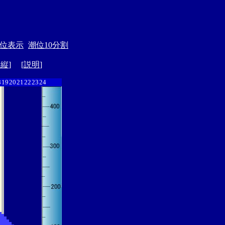
位表示
潮位10分割
ド縦
] [
説明
]
8
19
20
21
22
23
24