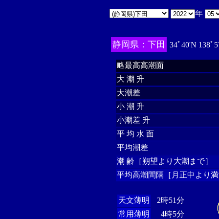
年
静岡県：下田
34ﾟ40'N 138ﾟ5
略最高高潮面
大 潮 升
大潮差
小 潮 升
小潮差 升
平 均 水 面
平均潮差
潮 齢［朔望より大潮まで］
平均高潮間隔［月正中より満
天文薄明
2時51分
常用薄明
4時5分