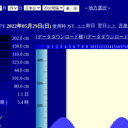
月
日
～
地方選択
～
2022年05月29日(日)
＜＜
前日
翌日
＞＞
月単
7'E
使用時 JST
[
データダウンロード横
] [
データダウンロー
202.0 cm
159.0 cm
0
1
2
3
4
5
6
7
8
9
10
11
12
13
14
15
16
17
1
116.0 cm
123.0 cm
44.0 cm
101.0 cm
80.0 cm
1.1 日
潮 ］
5.4 時