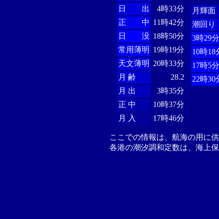
日 出
4時33分
月輝面
正 中
11時42分
潮回り
日 没
18時50分
3時29
常用薄明
19時19分
10時18
天文薄明
20時33分
17時5
月 齢
28.2
22時30
月 出
3時35分
正 中
10時37分
月 入
17時46分
ここでの情報は、航海の用に
各港の潮汐調和定数は、海上保