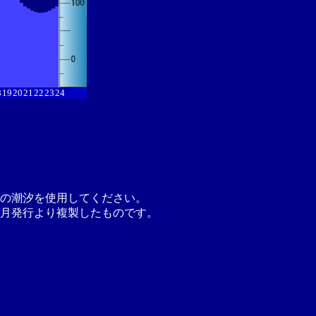
8
19
20
21
22
23
24
の潮汐を使用してください。
月発行より複製したものです。