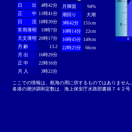
日 出
4時42分
月輝面
94%
正 中
11時41分
潮回り
大潮
日 没
18時39分
3時42分
151cm
常用薄明
19時7分
10時14分
22cm
天文薄明
20時17分
0
16時45分
149cm
月 齢
13.2
22時25分
66cm
月 出
16時29分
正 中
22時16分
月 入
3時22分
ここでの情報は、航海の用に供するものではありません
各港の潮汐調和定数は、海上保安庁水路部書籍７４２号