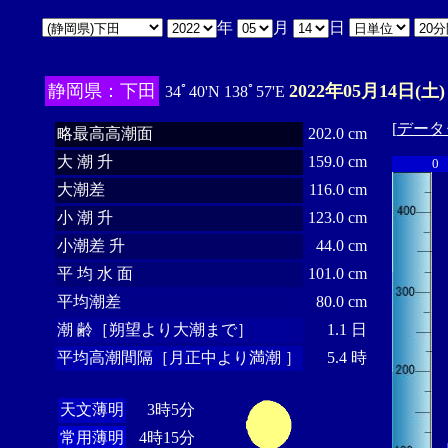
年
月
日
静岡県：下田
2022年05月14日(土)
34ﾟ40'N 138ﾟ57'E
[
データ
略最高高潮面
202.0 cm
大 潮 升
159.0 cm
0
大潮差
116.0 cm
小 潮 升
123.0 cm
小潮差 升
44.0 cm
平 均 水 面
101.0 cm
平均潮差
80.0 cm
潮 齢［朔望より大潮まで］
1.1 日
平均高潮間隔［月正中より満潮 ］
5.4 時
天文薄明
3時5分
常用薄明
4時15分