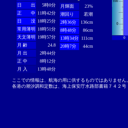
日 出
5時0分
月輝面
23%
正 中
11時42分
潮回り
若潮
日 没
18時25分
2時36分
136cm
常用薄明
18時51分
8時48分
86cm
天文薄明
19時57分
0
13時34分
111cm
月 齢
24.8
20時7分
44cm
月 出
2時44分
正 中
8時12分
月 入
13時48分
ここでの情報は、航海の用に供するものではありません
各港の潮汐調和定数は、海上保安庁水路部書籍７４２号