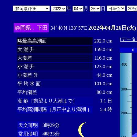
年
月
日
静岡県：下田
2022年04月26日(火)
34ﾟ40'N 138ﾟ57'E
[
データ
略最高高潮面
202.0 cm
大 潮 升
159.0 cm
0
大潮差
116.0 cm
小 潮 升
123.0 cm
小潮差 升
44.0 cm
平 均 水 面
101.0 cm
平均潮差
80.0 cm
潮 齢［朔望より大潮まで］
1.1 日
平均高潮間隔［月正中より満潮 ］
5.4 時
天文薄明
3時29分
常用薄明
4時33分