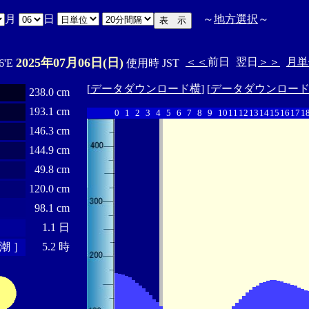
月
日
～
地方選択
～
2025年07月06日(日)
＜＜
前日
翌日
＞＞
月単
6'E
使用時 JST
[
データダウンロード横
] [
データダウンロー
238.0 cm
193.1 cm
0
1
2
3
4
5
6
7
8
9
10
11
12
13
14
15
16
17
1
146.3 cm
144.9 cm
49.8 cm
120.0 cm
98.1 cm
1.1 日
潮 ］
5.2 時