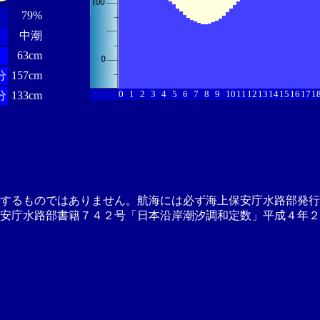
79%
中潮
分
63cm
分
157cm
0
1
2
3
4
5
6
7
8
9
10
11
12
13
14
15
16
17
1
分
133cm
供するものではありません。航海には必ず海上保安庁水路部発行
安庁水路部書籍７４２号「日本沿岸潮汐調和定数」平成４年２