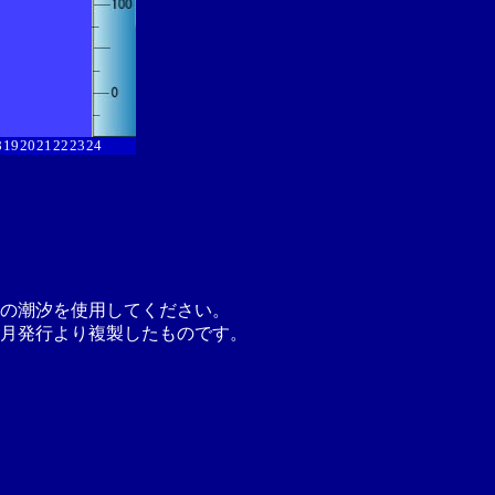
8
19
20
21
22
23
24
の潮汐を使用してください。
月発行より複製したものです。