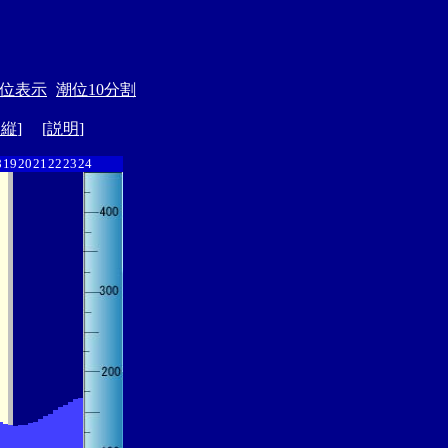
位表示
潮位10分割
ド縦
] [
説明
]
8
19
20
21
22
23
24