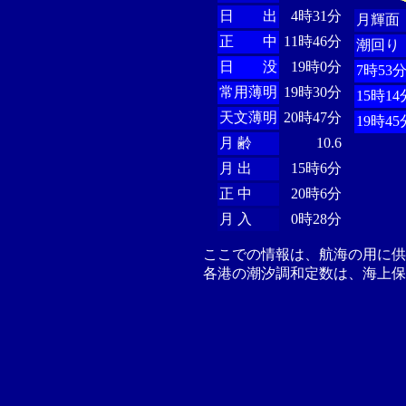
日 出
4時31分
月輝面
正 中
11時46分
潮回り
日 没
19時0分
7時53
常用薄明
19時30分
15時14
天文薄明
20時47分
19時45
月 齢
10.6
月 出
15時6分
正 中
20時6分
月 入
0時28分
ここでの情報は、航海の用に
各港の潮汐調和定数は、海上保