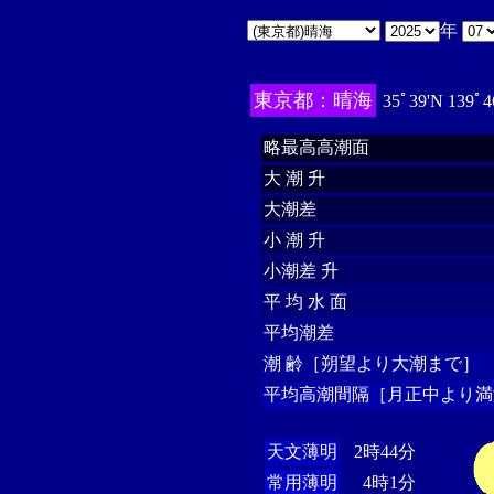
年
東京都：晴海
35ﾟ39'N 139ﾟ4
略最高高潮面
大 潮 升
大潮差
小 潮 升
小潮差 升
平 均 水 面
平均潮差
潮 齢［朔望より大潮まで］
平均高潮間隔［月正中より満
天文薄明
2時44分
常用薄明
4時1分