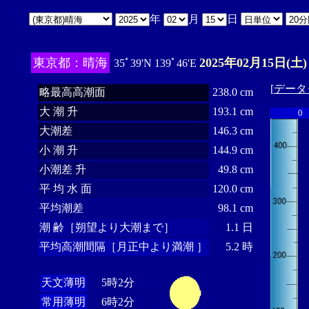
年
月
日
東京都：晴海
2025年02月15日(土)
35ﾟ39'N 139ﾟ46'E
[
データ
略最高高潮面
238.0 cm
大 潮 升
193.1 cm
0
大潮差
146.3 cm
小 潮 升
144.9 cm
小潮差 升
49.8 cm
平 均 水 面
120.0 cm
平均潮差
98.1 cm
潮 齢［朔望より大潮まで］
1.1 日
平均高潮間隔［月正中より満潮 ］
5.2 時
天文薄明
5時2分
常用薄明
6時2分