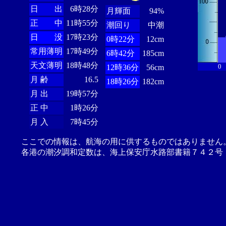
日 出
6時28分
月輝面
94%
正 中
11時55分
潮回り
中潮
日 没
17時23分
0時22分
12cm
常用薄明
17時49分
6時42分
185cm
天文薄明
18時48分
0
12時36分
56cm
月 齢
16.5
18時26分
182cm
月 出
19時57分
正 中
1時26分
月 入
7時45分
ここでの情報は、航海の用に供するものではありません
各港の潮汐調和定数は、海上保安庁水路部書籍７４２号