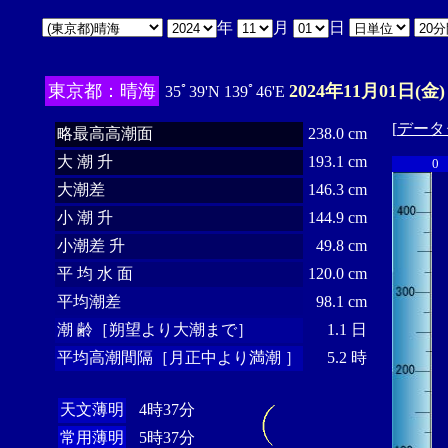
年
月
日
東京都：晴海
2024年11月01日(金)
35ﾟ39'N 139ﾟ46'E
[
データ
略最高高潮面
238.0 cm
大 潮 升
193.1 cm
0
大潮差
146.3 cm
小 潮 升
144.9 cm
小潮差 升
49.8 cm
平 均 水 面
120.0 cm
平均潮差
98.1 cm
潮 齢［朔望より大潮まで］
1.1 日
平均高潮間隔［月正中より満潮 ］
5.2 時
天文薄明
4時37分
常用薄明
5時37分