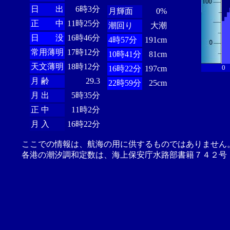
日 出
6時3分
月輝面
0%
正 中
11時25分
潮回り
大潮
日 没
16時46分
4時57分
191cm
常用薄明
17時12分
10時41分
81cm
天文薄明
18時12分
0
16時22分
197cm
月 齢
29.3
22時59分
25cm
月 出
5時35分
正 中
11時2分
月 入
16時22分
ここでの情報は、航海の用に供するものではありません
各港の潮汐調和定数は、海上保安庁水路部書籍７４２号