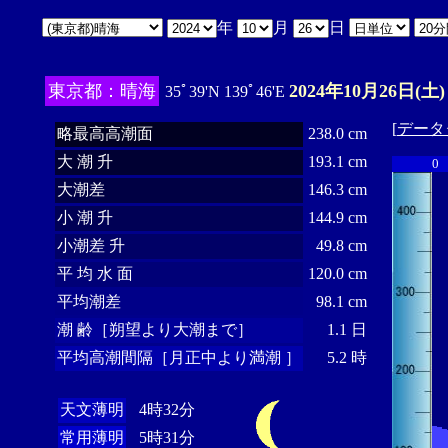
年
月
日
東京都：晴海
2024年10月26日(土)
35ﾟ39'N 139ﾟ46'E
[
データ
略最高高潮面
238.0 cm
大 潮 升
193.1 cm
0
大潮差
146.3 cm
小 潮 升
144.9 cm
小潮差 升
49.8 cm
平 均 水 面
120.0 cm
平均潮差
98.1 cm
潮 齢［朔望より大潮まで］
1.1 日
平均高潮間隔［月正中より満潮 ］
5.2 時
天文薄明
4時32分
常用薄明
5時31分