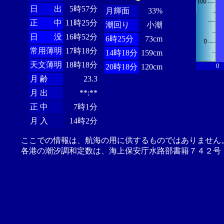
日 出
5時57分
月輝面
33%
正 中
11時25分
潮回り
小潮
日 没
16時52分
6時25分
73cm
常用薄明
17時18分
14時18分
159cm
天文薄明
18時18分
0
20時18分
120cm
月 齢
23.3
月 出
**:**
正 中
7時1分
月 入
14時2分
ここでの情報は、航海の用に供するものではありません
各港の潮汐調和定数は、海上保安庁水路部書籍７４２号