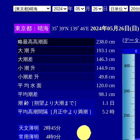
年
月
日
東京都：晴海
2024年05月26日(日)
35ﾟ39'N 139ﾟ46'E
[
データ
略最高高潮面
238.0 cm
大 潮 升
193.1 cm
0
大潮差
146.3 cm
小 潮 升
144.9 cm
小潮差 升
49.8 cm
平 均 水 面
120.0 cm
平均潮差
98.1 cm
潮 齢［朔望より大潮まで］
1.1 日
平均高潮間隔［月正中より満潮 ］
5.2 時
天文薄明
2時45分
常用薄明
4時0分