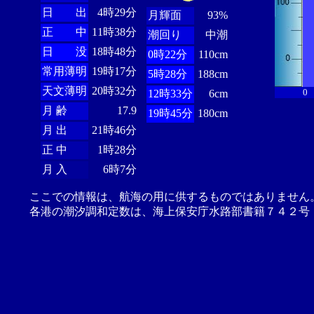
日 出
4時29分
月輝面
93%
正 中
11時38分
潮回り
中潮
日 没
18時48分
0時22分
110cm
常用薄明
19時17分
5時28分
188cm
天文薄明
20時32分
0
12時33分
6cm
月 齢
17.9
19時45分
180cm
月 出
21時46分
正 中
1時28分
月 入
6時7分
ここでの情報は、航海の用に供するものではありません
各港の潮汐調和定数は、海上保安庁水路部書籍７４２号