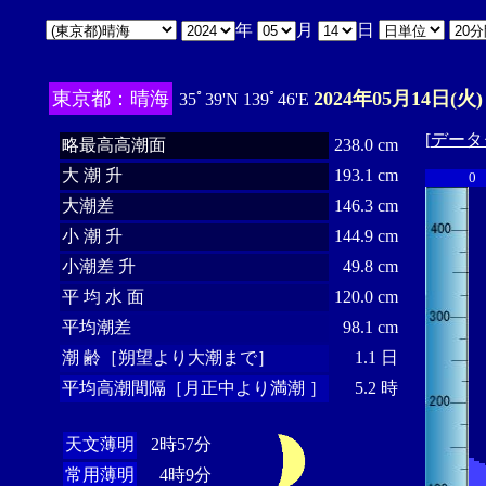
年
月
日
東京都：晴海
2024年05月14日(火)
35ﾟ39'N 139ﾟ46'E
[
データ
略最高高潮面
238.0 cm
大 潮 升
193.1 cm
0
大潮差
146.3 cm
小 潮 升
144.9 cm
小潮差 升
49.8 cm
平 均 水 面
120.0 cm
平均潮差
98.1 cm
潮 齢［朔望より大潮まで］
1.1 日
平均高潮間隔［月正中より満潮 ］
5.2 時
天文薄明
2時57分
常用薄明
4時9分