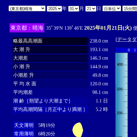
年
月
日
東京都：晴海
2025年01月21日(火)
35ﾟ39'N 139ﾟ46'E
使
[
データダ
略最高高潮面
238.0 cm
大 潮 升
193.1 cm
0
1
大潮差
146.3 cm
小 潮 升
144.9 cm
小潮差 升
49.8 cm
平 均 水 面
120.0 cm
平均潮差
98.1 cm
潮 齢［朔望より大潮まで］
1.1 日
平均高潮間隔［月正中より満潮 ］
5.2 時
天文薄明
5時19分
常用薄明
6時20分