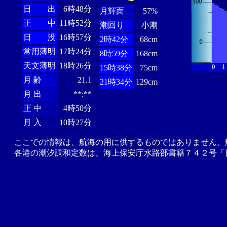
日 出
6時48分
月輝面
57%
正 中
11時52分
潮回り
小潮
日 没
16時57分
2時42分
68cm
常用薄明
17時24分
8時59分
168cm
天文薄明
18時26分
0
1
15時38分
75cm
月 齢
21.1
21時34分
129cm
月 出
**:**
正 中
4時50分
月 入
10時27分
ここでの情報は、航海の用に供するものではありません。
各港の潮汐調和定数は、海上保安庁水路部書籍７４２号「