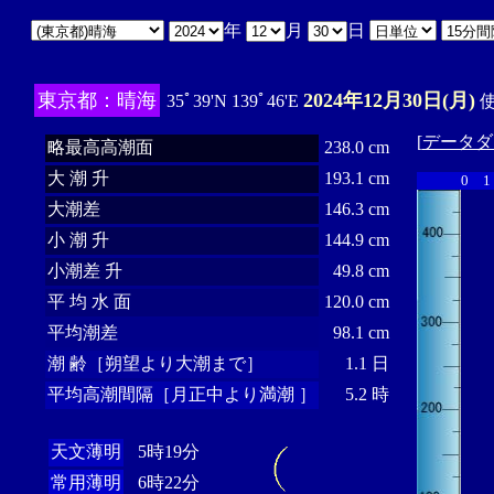
年
月
日
東京都：晴海
2024年12月30日(月)
35ﾟ39'N 139ﾟ46'E
使
[
データダ
略最高高潮面
238.0 cm
大 潮 升
193.1 cm
0
1
大潮差
146.3 cm
小 潮 升
144.9 cm
小潮差 升
49.8 cm
平 均 水 面
120.0 cm
平均潮差
98.1 cm
潮 齢［朔望より大潮まで］
1.1 日
平均高潮間隔［月正中より満潮 ］
5.2 時
天文薄明
5時19分
常用薄明
6時22分