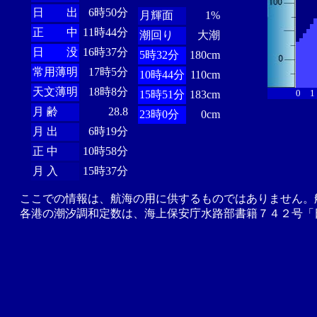
日 出
6時50分
月輝面
1%
正 中
11時44分
潮回り
大潮
日 没
16時37分
5時32分
180cm
常用薄明
17時5分
10時44分
110cm
天文薄明
18時8分
0
1
15時51分
183cm
月 齢
28.8
23時0分
0cm
月 出
6時19分
正 中
10時58分
月 入
15時37分
ここでの情報は、航海の用に供するものではありません。
各港の潮汐調和定数は、海上保安庁水路部書籍７４２号「