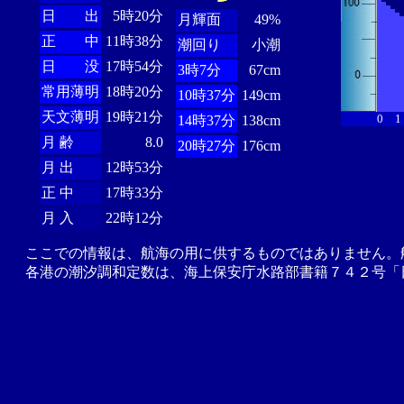
日 出
5時20分
月輝面
49%
正 中
11時38分
潮回り
小潮
日 没
17時54分
3時7分
67cm
常用薄明
18時20分
10時37分
149cm
天文薄明
19時21分
0
1
14時37分
138cm
月 齢
8.0
20時27分
176cm
月 出
12時53分
正 中
17時33分
月 入
22時12分
ここでの情報は、航海の用に供するものではありません。
各港の潮汐調和定数は、海上保安庁水路部書籍７４２号「