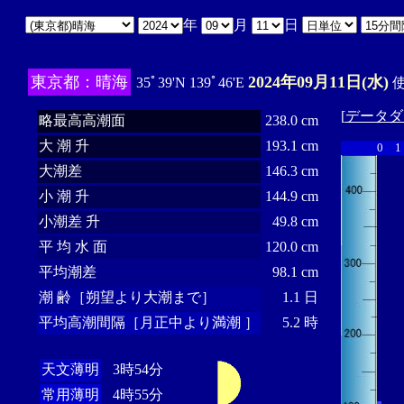
年
月
日
東京都：晴海
2024年09月11日(水)
35ﾟ39'N 139ﾟ46'E
使
[
データダ
略最高高潮面
238.0 cm
大 潮 升
193.1 cm
0
1
大潮差
146.3 cm
小 潮 升
144.9 cm
小潮差 升
49.8 cm
平 均 水 面
120.0 cm
平均潮差
98.1 cm
潮 齢［朔望より大潮まで］
1.1 日
平均高潮間隔［月正中より満潮 ］
5.2 時
天文薄明
3時54分
常用薄明
4時55分