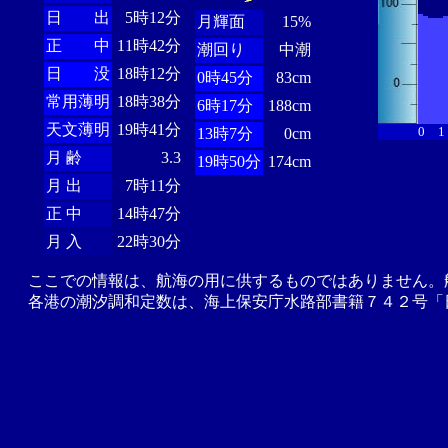
日 出
5時12分
月輝面
15%
正 中
11時42分
潮回り
中潮
日 没
18時12分
0時45分
83cm
常用薄明
18時38分
6時17分
188cm
天文薄明
19時41分
0
1
13時7分
0cm
月 齢
3.3
19時50分
174cm
月 出
7時11分
正 中
14時47分
月 入
22時30分
ここでの情報は、航海の用に供するものではありません。
各港の潮汐調和定数は、海上保安庁水路部書籍７４２号「