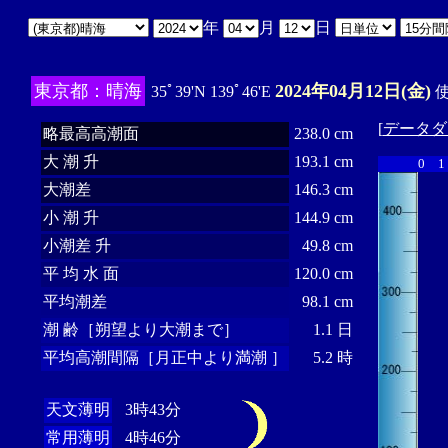
年
月
日
東京都：晴海
2024年04月12日(金)
35ﾟ39'N 139ﾟ46'E
使
[
データダ
略最高高潮面
238.0 cm
大 潮 升
193.1 cm
0
1
大潮差
146.3 cm
小 潮 升
144.9 cm
小潮差 升
49.8 cm
平 均 水 面
120.0 cm
平均潮差
98.1 cm
潮 齢［朔望より大潮まで］
1.1 日
平均高潮間隔［月正中より満潮 ］
5.2 時
天文薄明
3時43分
常用薄明
4時46分