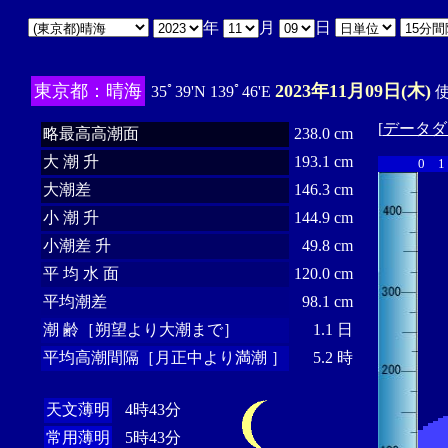
年
月
日
東京都：晴海
2023年11月09日(木)
35ﾟ39'N 139ﾟ46'E
使
[
データダ
略最高高潮面
238.0 cm
大 潮 升
193.1 cm
0
1
大潮差
146.3 cm
小 潮 升
144.9 cm
小潮差 升
49.8 cm
平 均 水 面
120.0 cm
平均潮差
98.1 cm
潮 齢［朔望より大潮まで］
1.1 日
平均高潮間隔［月正中より満潮 ］
5.2 時
天文薄明
4時43分
常用薄明
5時43分