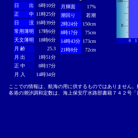
日 出
6時10分
月輝面
17%
正 中
11時25分
潮回り
若潮
日 没
16時39分
2時24分
150cm
常用薄明
17時6分
8時17分
75cm
天文薄明
18時6分
0
1
14時43分
173cm
月 齢
25.3
21時8分
72cm
月 出
1時51分
正 中
8時17分
月 入
14時34分
ここでの情報は、航海の用に供するものではありません。
各港の潮汐調和定数は、海上保安庁水路部書籍７４２号「