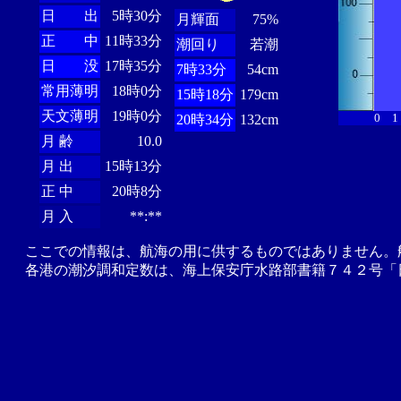
日 出
5時30分
月輝面
75%
正 中
11時33分
潮回り
若潮
日 没
17時35分
7時33分
54cm
常用薄明
18時0分
15時18分
179cm
天文薄明
19時0分
0
1
20時34分
132cm
月 齢
10.0
月 出
15時13分
正 中
20時8分
月 入
**:**
ここでの情報は、航海の用に供するものではありません。
各港の潮汐調和定数は、海上保安庁水路部書籍７４２号「