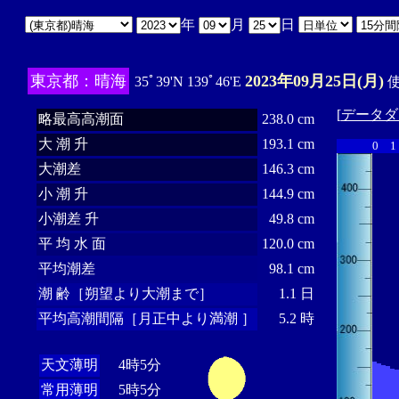
年
月
日
東京都：晴海
2023年09月25日(月)
35ﾟ39'N 139ﾟ46'E
使
[
データダ
略最高高潮面
238.0 cm
大 潮 升
193.1 cm
0
1
大潮差
146.3 cm
小 潮 升
144.9 cm
小潮差 升
49.8 cm
平 均 水 面
120.0 cm
平均潮差
98.1 cm
潮 齢［朔望より大潮まで］
1.1 日
平均高潮間隔［月正中より満潮 ］
5.2 時
天文薄明
4時5分
常用薄明
5時5分