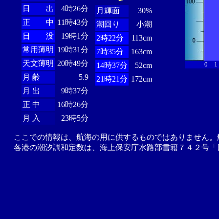
日 出
4時26分
月輝面
30%
正 中
11時43分
潮回り
小潮
日 没
19時1分
2時22分
113cm
常用薄明
19時31分
7時35分
163cm
天文薄明
20時49分
0
1
14時37分
52cm
月 齢
5.9
21時21分
172cm
月 出
9時37分
正 中
16時26分
月 入
23時5分
ここでの情報は、航海の用に供するものではありません。
各港の潮汐調和定数は、海上保安庁水路部書籍７４２号「