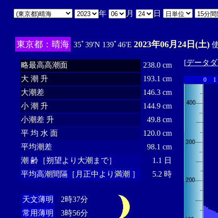
年
月
日
東京都：晴海
2023年06月24日(土)
35ﾟ39'N 139ﾟ46'E
使
[
データダ
略最高高潮面
238.0 cm
大 潮 升
193.1 cm
0
1
大潮差
146.3 cm
小 潮 升
144.9 cm
小潮差 升
49.8 cm
平 均 水 面
120.0 cm
平均潮差
98.1 cm
潮 齢［朔望より大潮まで］
1.1 日
平均高潮間隔［月正中より満潮 ］
5.2 時
天文薄明
2時37分
常用薄明
3時56分