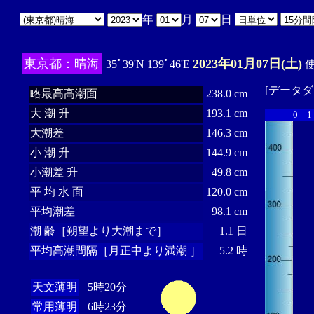
年
月
日
東京都：晴海
2023年01月07日(土)
35ﾟ39'N 139ﾟ46'E
使
[
データダ
略最高高潮面
238.0 cm
大 潮 升
193.1 cm
0
1
大潮差
146.3 cm
小 潮 升
144.9 cm
小潮差 升
49.8 cm
平 均 水 面
120.0 cm
平均潮差
98.1 cm
潮 齢［朔望より大潮まで］
1.1 日
平均高潮間隔［月正中より満潮 ］
5.2 時
天文薄明
5時20分
常用薄明
6時23分