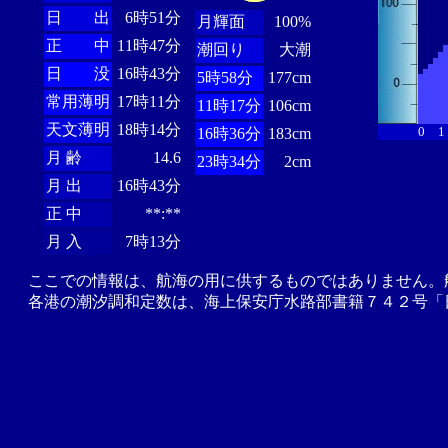
日 出
6時51分
月輝面
100%
正 中
11時47分
潮回り
大潮
日 没
16時43分
5時58分
177cm
常用薄明
17時11分
11時17分
106cm
天文薄明
18時14分
0
1
16時36分
183cm
月 齢
14.6
23時34分
2cm
月 出
16時43分
正 中
**:**
月 入
7時13分
ここでの情報は、航海の用に供するものではありません。
各港の潮汐調和定数は、海上保安庁水路部書籍７４２号「