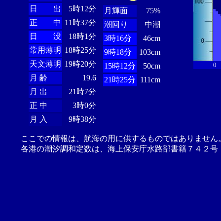
日 出
5時12分
月輝面
75%
正 中
11時37分
潮回り
中潮
日 没
18時1分
3時16分
46cm
常用薄明
18時25分
9時18分
103cm
天文薄明
19時20分
0
15時12分
50cm
月 齢
19.6
21時25分
111cm
月 出
21時7分
正 中
3時0分
月 入
9時38分
ここでの情報は、航海の用に供するものではありません
各港の潮汐調和定数は、海上保安庁水路部書籍７４２号