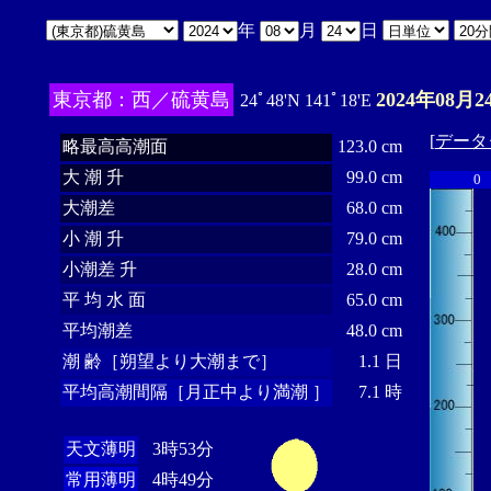
年
月
日
東京都：西／硫黄島
2024年08月2
24ﾟ48'N 141ﾟ18'E
[
データ
略最高高潮面
123.0 cm
大 潮 升
99.0 cm
0
大潮差
68.0 cm
小 潮 升
79.0 cm
小潮差 升
28.0 cm
平 均 水 面
65.0 cm
平均潮差
48.0 cm
潮 齢［朔望より大潮まで］
1.1 日
平均高潮間隔［月正中より満潮 ］
7.1 時
天文薄明
3時53分
常用薄明
4時49分