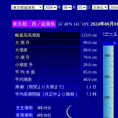
年
月
日
東京都：西／硫黄島
2024年08月0
24ﾟ48'N 141ﾟ18'E
[
データ
略最高高潮面
123.0 cm
大 潮 升
99.0 cm
0
大潮差
68.0 cm
小 潮 升
79.0 cm
小潮差 升
28.0 cm
平 均 水 面
65.0 cm
平均潮差
48.0 cm
潮 齢［朔望より大潮まで］
1.1 日
平均高潮間隔［月正中より満潮 ］
7.1 時
天文薄明
3時39分
常用薄明
4時38分