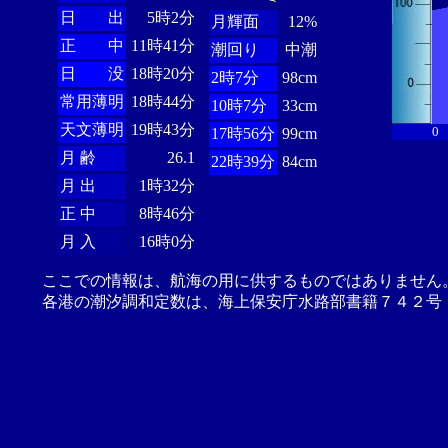
日 出
5時2分
月輝面
12%
正 中
11時41分
潮回り
中潮
日 没
18時20分
2時7分
98cm
常用薄明
18時44分
10時7分
33cm
天文薄明
19時43分
0
17時56分
99cm
月 齢
26.1
22時39分
84cm
月 出
1時32分
正 中
8時46分
月 入
16時0分
ここでの情報は、航海の用に供するものではありません
各港の潮汐調和定数は、海上保安庁水路部書籍７４２号