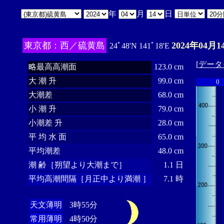
年
月
日
東京都：西／硫黄島
2024年04月1
24ﾟ48'N 141ﾟ18'E
[
データ
略最高高潮面
123.0 cm
大 潮 升
99.0 cm
0
大潮差
68.0 cm
小 潮 升
79.0 cm
小潮差 升
28.0 cm
平 均 水 面
65.0 cm
平均潮差
48.0 cm
潮 齢［朔望より大潮まで］
1.1 日
平均高潮間隔［月正中より満潮 ］
7.1 時
天文薄明
3時55分
常用薄明
4時50分