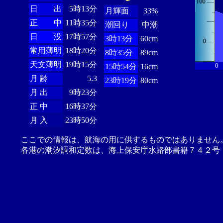
日 出
5時13分
月輝面
33%
正 中
11時35分
潮回り
中潮
日 没
17時57分
3時13分
60cm
常用薄明
18時20分
8時35分
89cm
天文薄明
19時15分
0
15時54分
16cm
月 齢
5.3
23時19分
80cm
月 出
9時23分
正 中
16時37分
月 入
23時50分
ここでの情報は、航海の用に供するものではありません
各港の潮汐調和定数は、海上保安庁水路部書籍７４２号