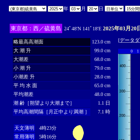
年
月
日
東京都：西／硫黄島
2025年03月20
24ﾟ48'N 141ﾟ18'E
[
データダ
略最高高潮面
123.0 cm
大 潮 升
99.0 cm
0
1
大潮差
68.0 cm
小 潮 升
79.0 cm
小潮差 升
28.0 cm
平 均 水 面
65.0 cm
平均潮差
48.0 cm
潮 齢［朔望より大潮まで］
1.1 日
平均高潮間隔［月正中より満潮 ］
7.1 時
天文薄明
4時23分
常用薄明
5時16分