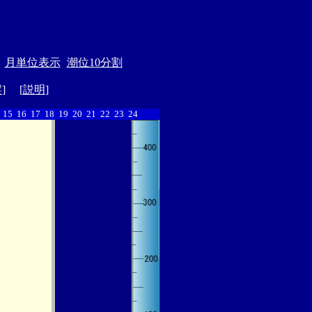
月単位表示
潮位10分割
縦
] [
説明
]
15
16
17
18
19
20
21
22
23
24