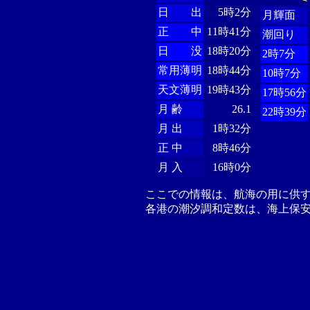
日 出
5時2分
月輝面
正 中
11時41分
潮回り
日 没
18時20分
2時7分
常用薄明
18時44分
10時7分
天文薄明
19時43分
17時56分
月 齢
26.1
22時39分
月 出
1時32分
正 中
8時46分
月 入
16時0分
ここでの情報は、航海の用に供
各港の潮汐調和定数は、海上保