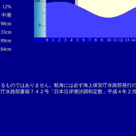
12%
中潮
98cm
33cm
0
1
2
3
4
5
6
7
8
9
10
11
12
13
14
99cm
84cm
するものではありません。航海には必ず海上保安庁水路部発行
安庁水路部書籍７４２号「日本沿岸潮汐調和定数」平成４年２