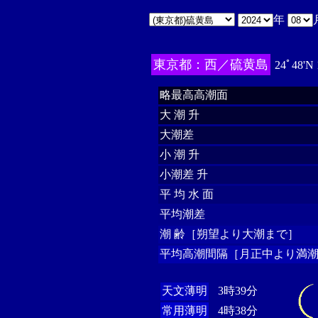
年
東京都：西／硫黄島
24ﾟ48'N
略最高高潮面
大 潮 升
大潮差
小 潮 升
小潮差 升
平 均 水 面
平均潮差
潮 齢［朔望より大潮まで］
平均高潮間隔［月正中より満潮
天文薄明
3時39分
常用薄明
4時38分