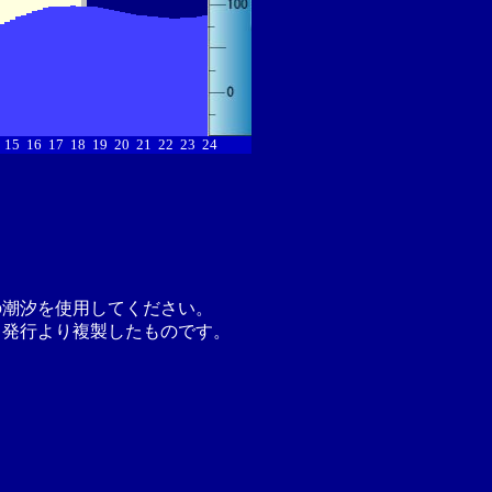
15
16
17
18
19
20
21
22
23
24
の潮汐を使用してください。
月発行より複製したものです。