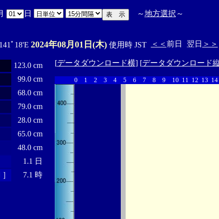
月
日
～
地方選択
～
2024年08月01日(木)
＜＜
前日
翌日
＞＞
 141ﾟ18'E
使用時 JST
[
データダウンロード横
] [
データダウンロード
123.0 cm
99.0 cm
0
1
2
3
4
5
6
7
8
9
10
11
12
13
14
68.0 cm
79.0 cm
28.0 cm
65.0 cm
48.0 cm
1.1 日
 ］
7.1 時