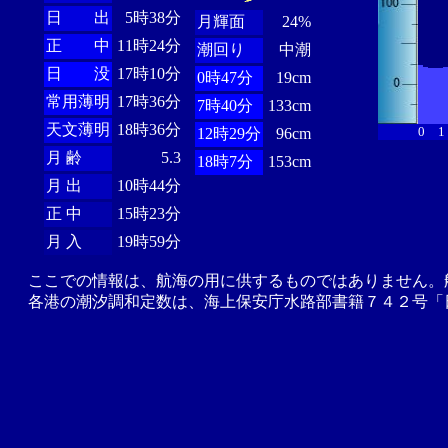
日 出
5時38分
月輝面
24%
正 中
11時24分
潮回り
中潮
日 没
17時10分
0時47分
19cm
常用薄明
17時36分
7時40分
133cm
天文薄明
18時36分
0
1
12時29分
96cm
月 齢
5.3
18時7分
153cm
月 出
10時44分
正 中
15時23分
月 入
19時59分
ここでの情報は、航海の用に供するものではありません。
各港の潮汐調和定数は、海上保安庁水路部書籍７４２号「