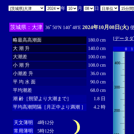
年
月
日
茨城県：大津
2024年10月08日(火)
36ﾟ50'N 140ﾟ48'E
使
[
データダ
略最高高潮面
180.0 cm
大 潮 升
140.0 cm
0
1
大潮差
100.0 cm
小 潮 升
108.0 cm
小潮差 升
36.0 cm
平 均 水 面
90.0 cm
平均潮差
68.0 cm
潮 齢［朔望より大潮まで］
1.8 日
平均高潮間隔［月正中より満潮 ］
4.2 時
天文薄明
4時12分
常用薄明
5時12分