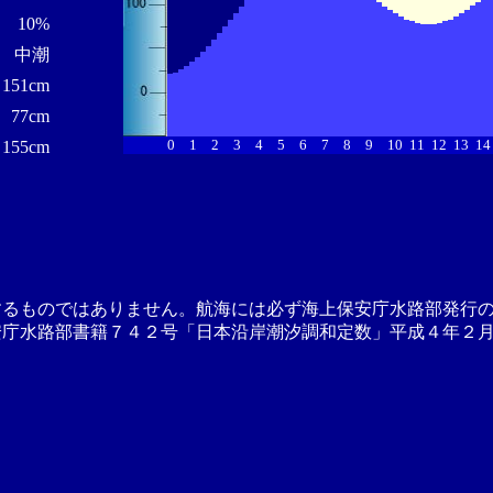
10%
中潮
151cm
77cm
0
1
2
3
4
5
6
7
8
9
10
11
12
13
14
155cm
するものではありません。航海には必ず海上保安庁水路部発行
安庁水路部書籍７４２号「日本沿岸潮汐調和定数」平成４年２