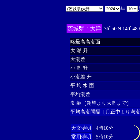
年
茨城県：大津
36ﾟ50'N 140ﾟ48
略最高高潮面
大 潮 升
大潮差
小 潮 升
小潮差 升
平 均 水 面
平均潮差
潮 齢［朔望より大潮まで］
平均高潮間隔［月正中より満潮
天文薄明
4時10分
常用薄明
5時10分