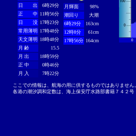
日 出
6時29分
月輝面
98%
正 中
11時56分
潮回り
大潮
日 没
17時23分
6時29分
163cm
常用薄明
17時48分
12時8分
61cm
天文薄明
18時48分
0
17時56分
164cm
月 齢
15.5
月 出
18時59分
正 中
0時46分
月 入
7時22分
ここでの情報は、航海の用に供するものではありません
各港の潮汐調和定数は、海上保安庁水路部書籍７４２号