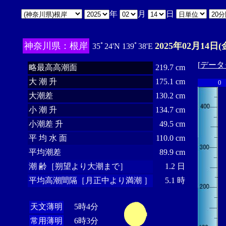
年
月
日
神奈川県：根岸
2025年02月14日(
35ﾟ24'N 139ﾟ38'E
[
データ
略最高高潮面
219.7 cm
大 潮 升
175.1 cm
0
大潮差
130.2 cm
小 潮 升
134.7 cm
小潮差 升
49.5 cm
平 均 水 面
110.0 cm
平均潮差
89.9 cm
潮 齢［朔望より大潮まで］
1.2 日
平均高潮間隔［月正中より満潮 ］
5.1 時
天文薄明
5時4分
常用薄明
6時3分