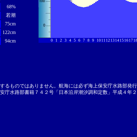
68%
若潮
分
75cm
分
122cm
0
1
2
3
4
5
6
7
8
9
10
11
12
13
14
15
16
17
1
分
94cm
供するものではありません。航海には必ず海上保安庁水路部発行
安庁水路部書籍７４２号「日本沿岸潮汐調和定数」平成４年２