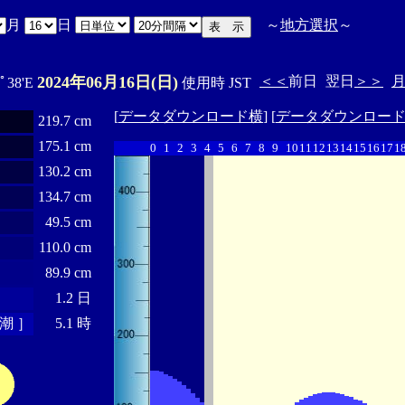
月
日
～
地方選択
～
2024年06月16日(日)
＜＜
前日
翌日
＞＞
9ﾟ38'E
使用時 JST
[
データダウンロード横
] [
データダウンロー
219.7 cm
175.1 cm
0
1
2
3
4
5
6
7
8
9
10
11
12
13
14
15
16
17
1
130.2 cm
134.7 cm
49.5 cm
110.0 cm
89.9 cm
1.2 日
潮 ］
5.1 時