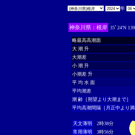
年
神奈川県：根岸
35ﾟ24'N 13
略最高高潮面
大 潮 升
大潮差
小 潮 升
小潮差 升
平 均 水 面
平均潮差
潮 齢［朔望より大潮まで］
平均高潮間隔［月正中より満
天文薄明
2時38分
常用薄明
3時56分