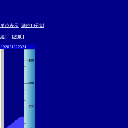
月単位表示
潮位10分割
ド縦
] [
説明
]
8
19
20
21
22
23
24