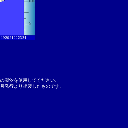
8
19
20
21
22
23
24
の潮汐を使用してください。
月発行より複製したものです。