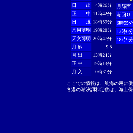
日 出
4時26分
月輝面
正 中
11時42分
潮回り
日 没
18時59分
6時55
常用薄明
19時28分
13時0
天文薄明
20時47分
18時9
月 齢
9.5
月 出
13時24分
正 中
19時13分
月 入
0時31分
ここでの情報は、航海の用に
各港の潮汐調和定数は、海上保