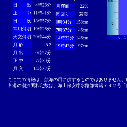
日 出
4時26分
月輝面
22%
正 中
11時41分
潮回り
若潮
日 没
18時57分
0時34分
158cm
常用薄明
19時26分
7時37分
46cm
天文薄明
20時44分
0
1
14時22分
146cm
月 齢
25.2
19時43分
97cm
月 出
0時57分
正 中
7時39分
月 入
14時32分
ここでの情報は、航海の用に供するものではありません。
各港の潮汐調和定数は、海上保安庁水路部書籍７４２号「