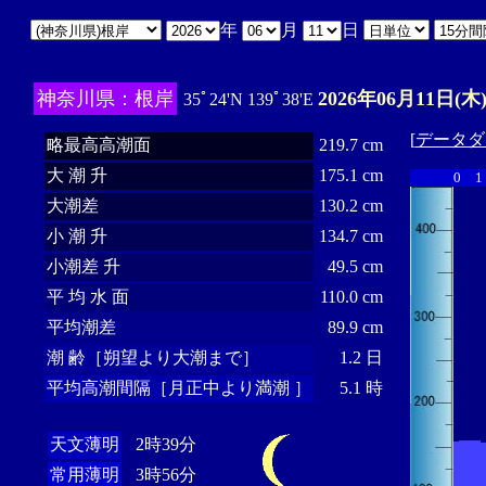
年
月
日
神奈川県：根岸
2026年06月11日(木
35ﾟ24'N 139ﾟ38'E
[
データダ
略最高高潮面
219.7 cm
大 潮 升
175.1 cm
0
1
大潮差
130.2 cm
小 潮 升
134.7 cm
小潮差 升
49.5 cm
平 均 水 面
110.0 cm
平均潮差
89.9 cm
潮 齢［朔望より大潮まで］
1.2 日
平均高潮間隔［月正中より満潮 ］
5.1 時
天文薄明
2時39分
常用薄明
3時56分