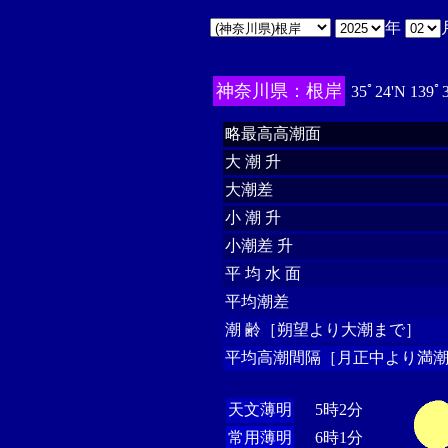
年
神奈川県：根岸
35ﾟ24'N 139ﾟ
略最高高潮面
大 潮 升
大潮差
小 潮 升
小潮差 升
平 均 水 面
平均潮差
潮 齢［朔望より大潮まで］
平均高潮間隔［月正中より満潮
天文薄明
5時2分
常用薄明
6時1分