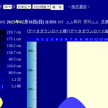
月
日
～
地方選択
～
2025年02月16日(日)
＜＜
前日
翌日
＞＞
月
38'E
使用時 JST
[
データダウンロード横
] [
データダウンロード
219.7 cm
175.1 cm
0
1
2
3
4
5
6
7
8
9
10
11
12
13
14
130.2 cm
134.7 cm
49.5 cm
110.0 cm
89.9 cm
1.2 日
 ］
5.1 時