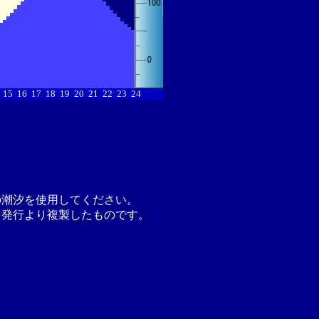
15
16
17
18
19
20
21
22
23
24
の潮汐を使用してください。
月発行より複製したものです。