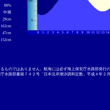
88%
中潮
29cm
162cm
0
1
2
3
4
5
6
7
8
9
10
11
12
13
14
47cm
152cm
するものではありません。航海には必ず海上保安庁水路部発行
安庁水路部書籍７４２号「日本沿岸潮汐調和定数」平成４年２