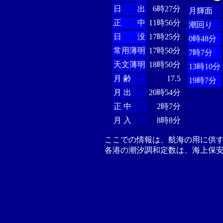
日 出
6時27分
月輝面
正 中
11時56分
潮回り
日 没
17時25分
0時48分
常用薄明
17時50分
7時7分
天文薄明
18時50分
13時10分
月 齢
17.5
19時7分
月 出
20時54分
正 中
2時7分
月 入
8時8分
ここでの情報は、航海の用に供
各港の潮汐調和定数は、海上保