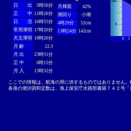
日 出
5時56分
月輝面
42%
正 中
11時26分
潮回り
小潮
日 没
16時55分
4時29分
52cm
常用薄明
17時20分
13時24分
142cm
天文薄明
18時20分
0
1
月 齢
22.3
月 出
23時51分
正 中
6時15分
月 入
13時32分
ここでの情報は、航海の用に供するものではありません。
各港の潮汐調和定数は、海上保安庁水路部書籍７４２号「