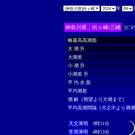
年
神奈川県：向ヶ崎/三崎
35ﾟ8
略最高高潮面
大 潮 升
大潮差
小 潮 升
小潮差 升
平 均 水 面
平均潮差
潮 齢［朔望より大潮まで］
平均高潮間隔［月正中より満潮
天文薄明
3時51分
常用薄明
4時53分