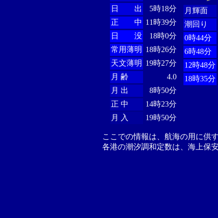
日 出
5時18分
月輝面
正 中
11時39分
潮回り
日 没
18時0分
0時44分
常用薄明
18時26分
6時48分
天文薄明
19時27分
12時48分
月 齢
4.0
18時35分
月 出
8時50分
正 中
14時23分
月 入
19時50分
ここでの情報は、航海の用に供
各港の潮汐調和定数は、海上保