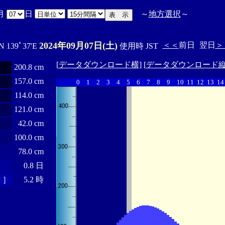
月
日
～
地方選択
～
2024年09月07日(土)
＜＜
前日
翌日
＞
'N 139ﾟ37'E
使用時 JST
[
データダウンロード横
] [
データダウンロード
200.8 cm
157.0 cm
0
1
2
3
4
5
6
7
8
9
10
11
12
13
14
114.0 cm
121.0 cm
42.0 cm
100.0 cm
78.0 cm
0.8 日
 ］
5.2 時