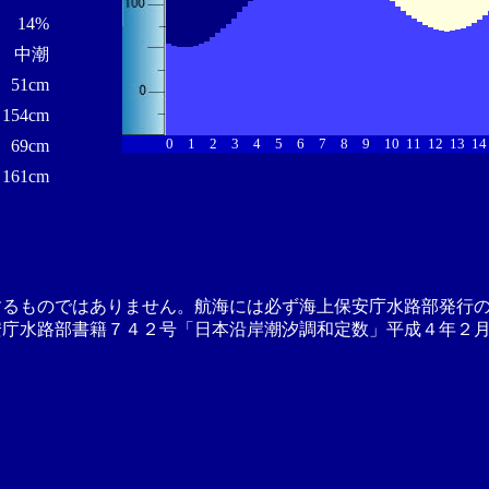
14%
中潮
51cm
154cm
0
1
2
3
4
5
6
7
8
9
10
11
12
13
14
69cm
161cm
するものではありません。航海には必ず海上保安庁水路部発行
安庁水路部書籍７４２号「日本沿岸潮汐調和定数」平成４年２