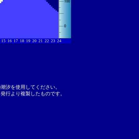
15
16
17
18
19
20
21
22
23
24
の潮汐を使用してください。
月発行より複製したものです。