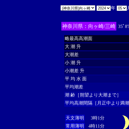
年
神奈川県：向ヶ崎/三崎
35ﾟ8
略最高高潮面
大 潮 升
大潮差
小 潮 升
小潮差 升
平 均 水 面
平均潮差
潮 齢［朔望より大潮まで］
平均高潮間隔［月正中より満潮
天文薄明
3時1分
常用薄明
4時11分