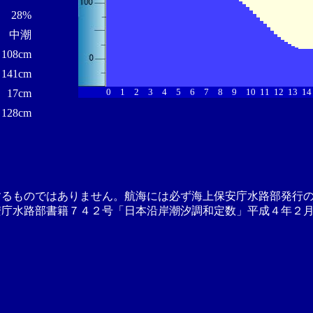
28%
中潮
108cm
141cm
0
1
2
3
4
5
6
7
8
9
10
11
12
13
14
17cm
128cm
するものではありません。航海には必ず海上保安庁水路部発行
安庁水路部書籍７４２号「日本沿岸潮汐調和定数」平成４年２