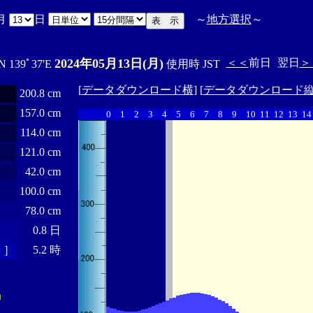
月
日
～
地方選択
～
2024年05月13日(月)
＜＜
前日
翌日
＞
'N 139ﾟ37'E
使用時 JST
[
データダウンロード横
] [
データダウンロード
200.8 cm
157.0 cm
0
1
2
3
4
5
6
7
8
9
10
11
12
13
14
114.0 cm
121.0 cm
42.0 cm
100.0 cm
78.0 cm
0.8 日
 ］
5.2 時