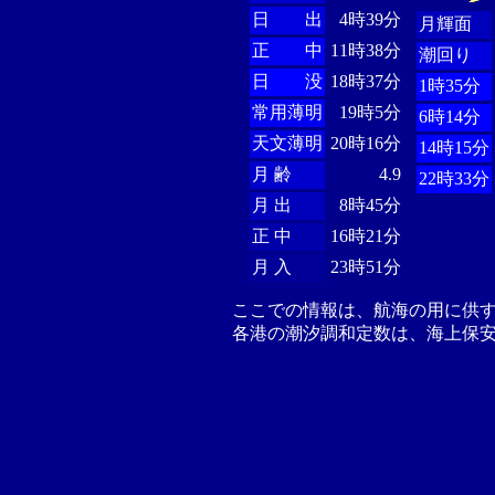
日 出
4時39分
月輝面
正 中
11時38分
潮回り
日 没
18時37分
1時35分
常用薄明
19時5分
6時14分
天文薄明
20時16分
14時15分
月 齢
4.9
22時33分
月 出
8時45分
正 中
16時21分
月 入
23時51分
ここでの情報は、航海の用に供
各港の潮汐調和定数は、海上保