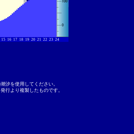
15
16
17
18
19
20
21
22
23
24
の潮汐を使用してください。
月発行より複製したものです。